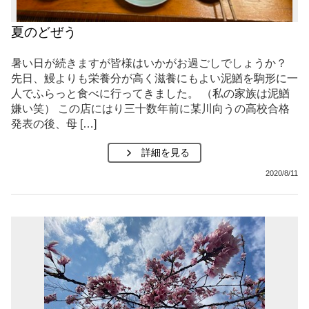
夏のどぜう
暑い日が続きますが皆様はいかがお過ごしでしょうか？
先日、鰻よりも栄養分が高く滋養にもよい泥鰌を駒形に一
人でふらっと食べに行ってきました。 （私の家族は泥鰌
嫌い笑） この店にはり三十数年前に某川向うの高校合格
発表の後、母 […]
詳細を見る
2020/8/11