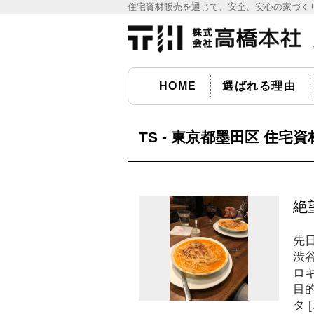
住宅資材販売を通じて、安全、安心の家づくり
宅資材販売の(株)高橋本社
HOME
選ばれる理由
TS - 東京都墨田区 住宅
絶
先
渋
ロ
目
タ [