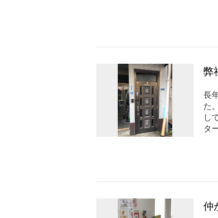
弊
長
た
して
ター
仲