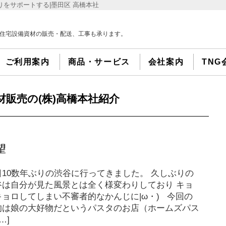
をサポートする|墨田区 高橋本社
住宅設備資材の販売・配送、工事も承ります。
ご利用案内
商品・サービス
会社案内
TNG
資材販売の(株)高橋本社紹介
望
日10数年ぶりの渋谷に行ってきました。 久しぶりの
谷は自分が見た風景とは全く様変わりしており キョ
キョロしてしまい不審者的なかんじに|ω・) 今回の
的は娘の大好物だというパスタのお店（ホームズパス
…]