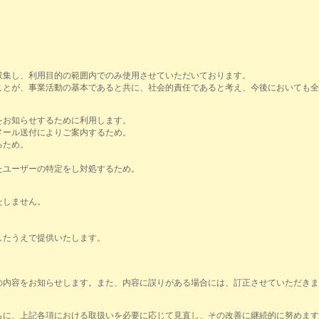
収集し、利用目的の範囲内でのみ使用させていただいております。
ことが、事業活動の基本であると共に、社会的責任であると考え、今後においても全
をお知らせするために利用します。
メール送付によりご案内するため。
るため。
たユーザーの特定をし対処するため。
たしません。
したうえで提供いたします。
の内容をお知らせします。また、内容に誤りがある場合には、訂正させていただきま
もに、上記各項における取扱いを必要に応じて見直し、その改善に継続的に努めます