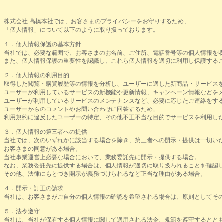
株式会社 高橋本社では、お客さまのプライバシーをお守りするため、
「個人情報」について以下のように取り扱っております。
１．個人情報保護の基本方針
当社では、必要な範囲で、お客さまのお名前、ご住所、電話番号等の個人情報を
また、個人情報保護の重要性を認識し、これら個人情報を適切に利用し保護する
２．個人情報の利用目的
取得した閲覧・購買履歴等の情報を分析し、ユーザーに適した新商品・サービス
ユーザーが利用しているサービスの新機能や更新情報、キャンペーン情報などを
ユーザーが利用しているサービスのメンテナンスなど、必要に応じたご連絡をす
ユーザーからのコメントやお問い合わせに回答するため。
利用規約に違反したユーザーの特定、その他不正不当な目的でサービスを利用し
３．個人情報の第三者への提供
当社では、次のいずれかに該当する場合を除き、第三者への開示・提供は一切い
お客さまの同意がある場合。
当社事業運営上必要な場合において、業務委託先に開示・提供する場合。
なお、業務委託先に提供する場合は、個人情報が適切に取り扱われることを確認
その他、法律にもとづき開示が義務づけられるなど正当な理由がある場合。
４．開示・訂正の請求
当社は、お客さまがご自分の個人情報の確認を希望される場合は、原則としてそ
５．法令遵守
当社は、当社が保有する個人情報に関して適用される法令、規範を遵守するとと