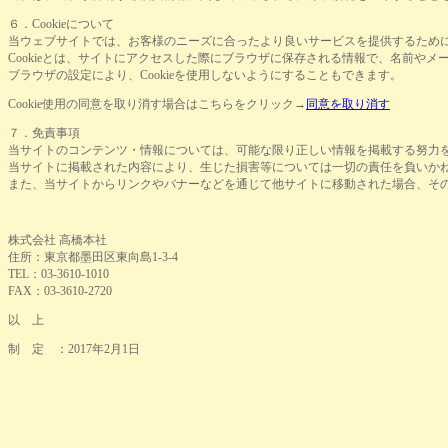
６．
Cookie
について
当ウェブサイトでは、お客様のニーズに合ったより良いサービスを提供するため
Cookie
とは、サイトにアクセスした際にブラウザに保存される情報で、名前やメ
ブラウザの設定により、
Cookie
を使用しないようにすることもできます。
Cookie
使用の同意を取り消す場合はこちらをクリック
→
同意を取り消す
７．免責事項
当サイトのコンテンツ・情報については、可能な限り正しい情報を掲載する努力
当サイトに掲載された内容により、生じた損害等については一切の責任を負いか
また、当サイトからリンクやバナーなどを通じて他サイトに移動された場合、そ
株式会社 高橋本社
住所：東京都墨田区東向島1-3-4
TEL：03-3610-1010
FAX：03-3610-2720
以 上
制 定 ：2017年2月1日